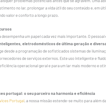
 quaisquer problemas potenciais antes que se agravem. Uma 
timento no lar, prolongar a vida útil do seu conteúdo e, em últ
do valor e conforto a longo prazo.
ecursos
ia desempenha um papel cada vez mais importante. O pessoal e
nteligentes, eletrodomésticos de última geração e divers
nge desde a programação de sofisticados sistemas de ilumina
rnecedores de serviços externos. Este uso inteligente e fluíd
ficiência operacional geral e para um lar mais moderno e oti
ces portugal: o seu parceiro na harmonia e eficiência
vices Portugal
, a nossa missão estende-se muito para além d