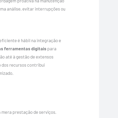
abordagem proativa na manutenção
ima análise, evitar interrupções ou
ficiente é hábil na integração e
as ferramentas digitais
para
ção até à gestão de extensos
o dos recursos contribui
mizado.
a mera prestação de serviços.