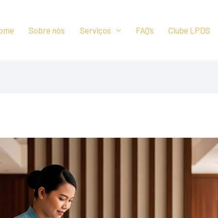
ome
Sobre nós
Serviços
FAQ’s
Clube LPDS