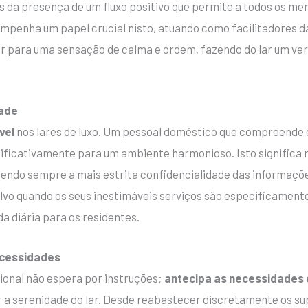
s da presença de um fluxo positivo que permite a todos os me
empenha um papel crucial nisto, atuando como facilitadores d
uir para uma sensação de calma e ordem, fazendo do lar um ve
dade
vel
nos lares de luxo. Um pessoal doméstico que compreende
gnificativamente para um ambiente harmonioso. Isto significa 
tendo sempre a mais estrita confidencialidade das informaçõ
salvo quando os seus inestimáveis serviços são especificament
da diária para os residentes.
ecessidades
onal não espera por instruções;
antecipa as necessidades
ter a serenidade do lar. Desde reabastecer discretamente os 