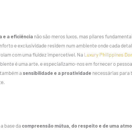
o
 e a eficiência
não são meros luxos, mas pilares fundamentai
forto e exclusividade residem num ambiente onde cada detalh
rolam com uma fluidez impercetível. Na
Luxury Philippines Do
iente é uma arte, e especializamo-nos em fornecer o pessoal
as também a
sensibilidade e a proatividade
necessárias para 
te.
 a base da
compreensão mútua, do respeito e de uma atmo