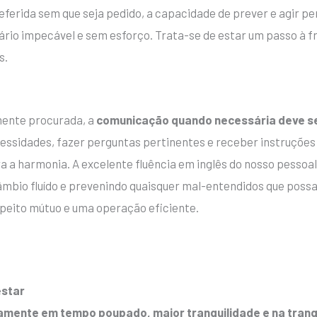
ferida sem que seja pedido, a capacidade de prever e agir per
ário impecável e sem esforço. Trata-se de estar um passo à f
s.
mente procurada, a
comunicação quando necessária deve se
essidades, fazer perguntas pertinentes e receber instruções
 a harmonia. A excelente fluência em inglês do nosso pessoal
âmbio fluído e prevenindo quaisquer mal-entendidos que possa
peito mútuo e uma operação eficiente.
estar
etamente em tempo poupado, maior tranquilidade e na tranq